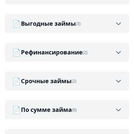
📄
Выгодные займы
(3)
📄
Рефинансирование
(2)
📄
Срочные займы
(2)
📄
По сумме займа
(6)