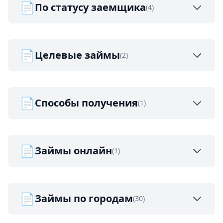
📄
По статусу заемщика
(4)
📄
Целевые займы
(2)
📄
Способы получения
(1)
📄
Займы онлайн
(1)
📄
Займы по городам
(30)