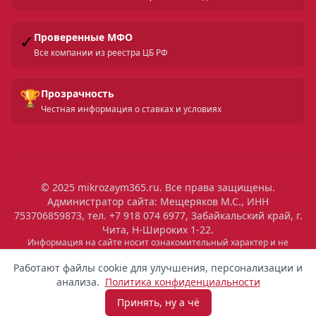
✓
Проверенные МФО
Все компании из реестра ЦБ РФ
🏆
Прозрачность
Честная информация о ставках и условиях
© 2025 mikrozaym365.ru. Все права защищены.
Администратор сайта: Мещеряков М.С., ИНН
753706859873, тел. +7 918 074 6977, Забайкальский край, г.
Чита, Н-Широких 1-22.
Информация на сайте носит ознакомительный характер и не
является публичной офертой. Все условия микрозаймов уточняйте
на сайтах МФО. Помните: займ — это обязательство, которое
Работают файлы cookie для улучшения, персонализации и
необходимо исполнять. Невыполнение обязательств влечет штрафы
анализа.
Политика конфиденциальности
и ухудшение кредитной истории. Услуги предоставляются
микрофинансовыми организациями, состоящими в реестре ЦБ РФ.
Принять, ну а чё
Взять микрозайм