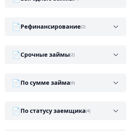
📄
Рефинансирование
(2)
📄
Срочные займы
(2)
📄
По сумме займа
(6)
📄
По статусу заемщика
(4)