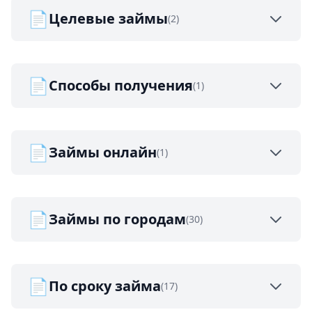
📄
Целевые займы
(2)
📄
Способы получения
(1)
📄
Займы онлайн
(1)
📄
Займы по городам
(30)
📄
По сроку займа
(17)