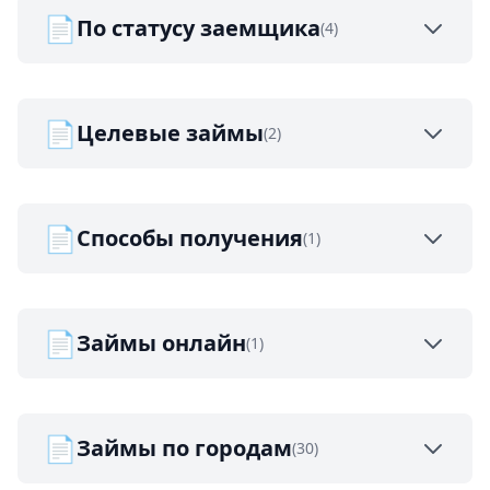
📄
По статусу заемщика
(4)
📄
Целевые займы
(2)
📄
Способы получения
(1)
📄
Займы онлайн
(1)
📄
Займы по городам
(30)