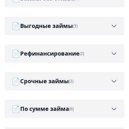
📄
Выгодные займы
(3)
📄
Рефинансирование
(2)
📄
Срочные займы
(2)
📄
По сумме займа
(6)