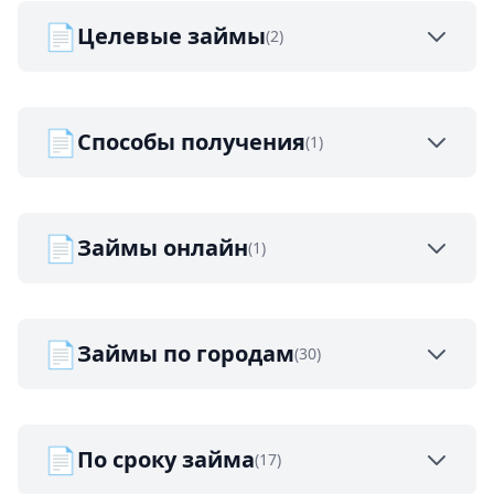
📄
Целевые займы
(2)
📄
Способы получения
(1)
📄
Займы онлайн
(1)
📄
Займы по городам
(30)
📄
По сроку займа
(17)