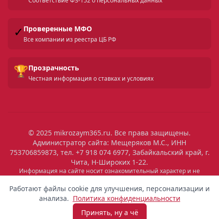
Соответствие ФЗ-152 о персональных данных
✓
Проверенные МФО
Все компании из реестра ЦБ РФ
🏆
Прозрачность
Честная информация о ставках и условиях
© 2025 mikrozaym365.ru. Все права защищены.
Администратор сайта: Мещеряков М.С., ИНН
753706859873, тел. +7 918 074 6977, Забайкальский край, г.
Чита, Н-Широких 1-22.
Информация на сайте носит ознакомительный характер и не
является публичной офертой. Все условия микрозаймов уточняйте
на сайтах МФО. Помните: займ — это обязательство, которое
Работают файлы cookie для улучшения, персонализации и
необходимо исполнять. Невыполнение обязательств влечет штрафы
анализа.
Политика конфиденциальности
и ухудшение кредитной истории. Услуги предоставляются
микрофинансовыми организациями, состоящими в реестре ЦБ РФ.
Принять, ну а чё