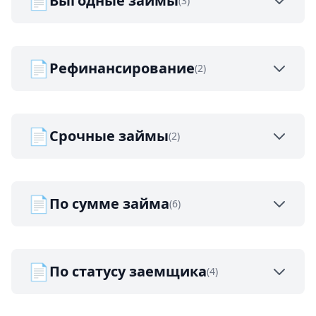
📄
Выгодные займы
(3)
📄
Рефинансирование
(2)
📄
Срочные займы
(2)
📄
По сумме займа
(6)
📄
По статусу заемщика
(4)