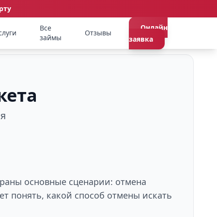
рту
Онлайн
Все
слуги
Отзывы
займы
заявка
кета
ия
обраны основные сценарии: отмена
ет понять, какой способ отмены искать