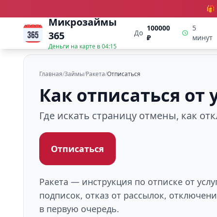
🎁
Микрозаймы
100000
5
До
365
₽
минут
Деньги на карте в
04:15
Главная
/
Займы
/
Ракета
/
Отписаться
Как отписаться от 
Где искать страницу отмены, как от
Отписаться
Ракета — инструкция по отписке от усл
подписок, отказ от рассылок, отключен
в первую очередь.