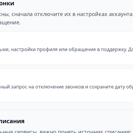
вонки
ы, сначала отключите их в настройках аккаунта. 
ращение.
ьме, настройки профиля или обращение в поддержку. Д
ьный запрос на отключение звонков и сохраните дату о
списания
ьные сервисы, важно понять источник списания: