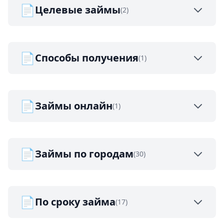
📄
Целевые займы
(2)
📄
Способы получения
(1)
📄
Займы онлайн
(1)
📄
Займы по городам
(30)
📄
По сроку займа
(17)