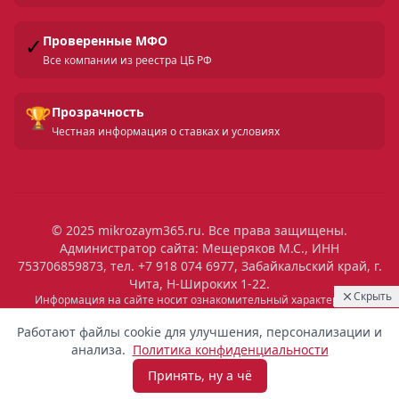
✓
Проверенные МФО
Все компании из реестра ЦБ РФ
🏆
Прозрачность
Честная информация о ставках и условиях
© 2025 mikrozaym365.ru. Все права защищены.
Администратор сайта: Мещеряков М.С., ИНН
753706859873, тел. +7 918 074 6977, Забайкальский край, г.
Чита, Н-Широких 1-22.
Скрыть
Информация на сайте носит ознакомительный характер и не
является публичной офертой. Все условия микрозаймов уточняйте
22:15
Выдан
на сайтах МФО. Помните: займ — это обязательство, которое
Работают файлы cookie для улучшения, персонализации и
необходимо исполнять. Невыполнение обязательств влечет штрафы
6 800 ₽
Евгений
Ростов-на-Дону
анализа.
Политика конфиденциальности
и ухудшение кредитной истории. Услуги предоставляются
микрофинансовыми организациями, состоящими в реестре ЦБ РФ.
Принять, ну а чё
Взять микрозайм