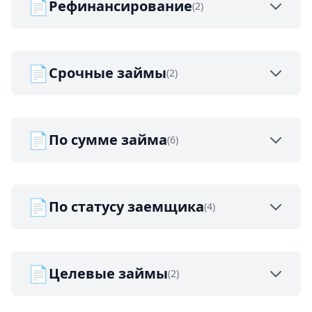
📄
Рефинансирование
(2)
📄
Срочные займы
(2)
📄
По сумме займа
(6)
📄
По статусу заемщика
(4)
📄
Целевые займы
(2)