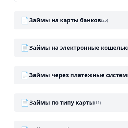
📄
Займы на карты банков
(25)
📄
Займы на электронные кошельк
📄
Займы через платежные систе
📄
Займы по типу карты
(11)