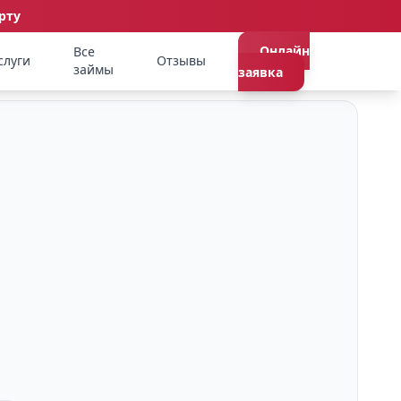
рту
Онлайн
Все
слуги
Отзывы
займы
заявка