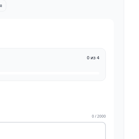
я
0 из 4
0 / 2000