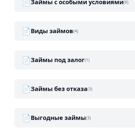
📄
Займы с особыми условиями
(8)
📄
Виды займов
(4)
📄
Займы под залог
(1)
📄
Займы без отказа
(3)
📄
Выгодные займы
(3)