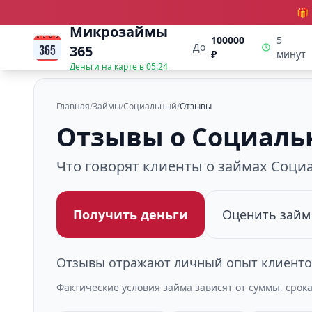
🎁
Микрозаймы
100000
5
До
365
₽
минут
Деньги на карте в
05:24
Главная
/
Займы
/
Социальный
/
Отзывы
Отзывы о Социал
Что говорят клиенты о займах Соц
Получить деньги
Оценить займ
Отзывы отражают личный опыт клиентов
Фактические условия займа зависят от суммы, срок