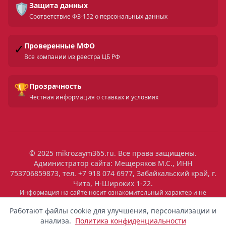
🛡️
Защита данных
Соответствие ФЗ-152 о персональных данных
✓
Проверенные МФО
Все компании из реестра ЦБ РФ
🏆
Прозрачность
Честная информация о ставках и условиях
© 2025 mikrozaym365.ru. Все права защищены.
Администратор сайта: Мещеряков М.С., ИНН
753706859873, тел. +7 918 074 6977, Забайкальский край, г.
Чита, Н-Широких 1-22.
Скрыть
Информация на сайте носит ознакомительный характер и не
является публичной офертой. Все условия микрозаймов уточняйте
16:27
Выдан
на сайтах МФО. Помните: займ — это обязательство, которое
Работают файлы cookie для улучшения, персонализации и
8 000 ₽
необходимо исполнять. Невыполнение обязательств влечет штрафы
Татьяна
Санкт-Петербург
анализа.
Политика конфиденциальности
и ухудшение кредитной истории. Услуги предоставляются