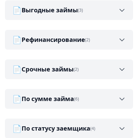
📄
Выгодные займы
(3)
📄
Рефинансирование
(2)
📄
Срочные займы
(2)
📄
По сумме займа
(6)
📄
По статусу заемщика
(4)