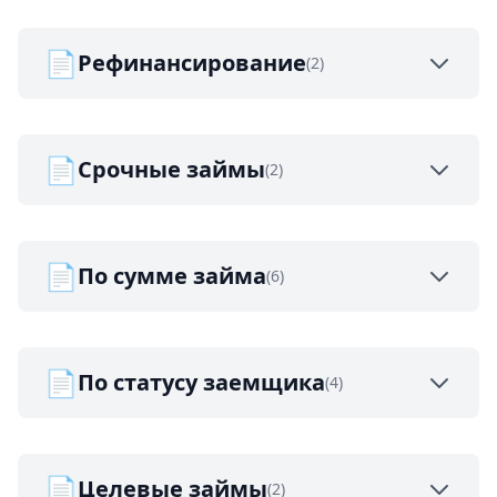
📄
Рефинансирование
(2)
📄
Срочные займы
(2)
📄
По сумме займа
(6)
📄
По статусу заемщика
(4)
📄
Целевые займы
(2)