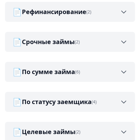
📄
Рефинансирование
(2)
📄
Срочные займы
(2)
📄
По сумме займа
(6)
📄
По статусу заемщика
(4)
📄
Целевые займы
(2)