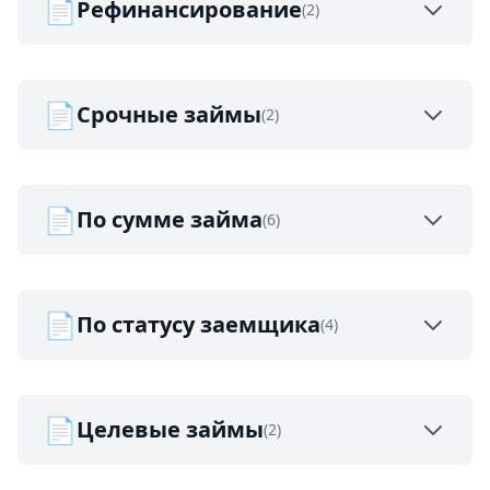
📄
Рефинансирование
(2)
📄
Срочные займы
(2)
📄
По сумме займа
(6)
📄
По статусу заемщика
(4)
📄
Целевые займы
(2)