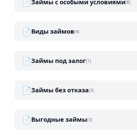
📄
Займы с особыми условиями
(8)
📄
Виды займов
(4)
📄
Займы под залог
(1)
📄
Займы без отказа
(3)
📄
Выгодные займы
(3)