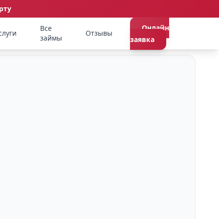
рту
Онлайн
Все
слуги
Отзывы
займы
заявка