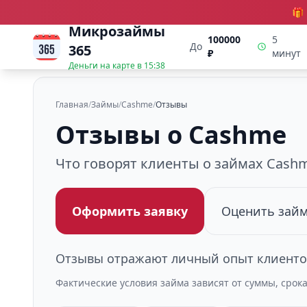
🎁
Микрозаймы
100000
5
До
365
₽
минут
Деньги на карте в
15:38
Главная
/
Займы
/
Cashme
/
Отзывы
Отзывы о Cashme
Что говорят клиенты о займах Cash
Оформить заявку
Оценить зай
Отзывы отражают личный опыт клиентов
Фактические условия займа зависят от суммы, срок