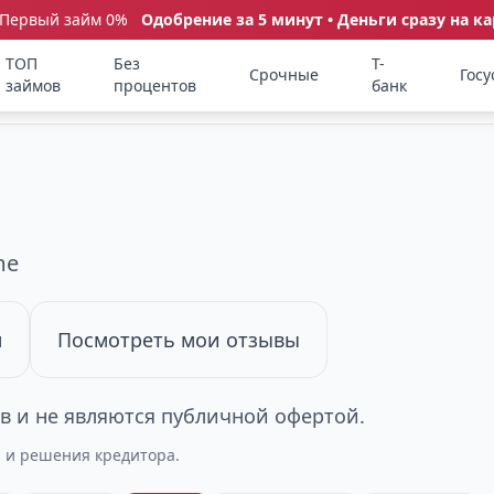
 Первый займ 0%
Одобрение за 5 минут • Деньги сразу на ка
ТОП
Без
Т-
Срочные
Госу
займов
процентов
банк
me
м
Посмотреть мои отзывы
 и не являются публичной офертой.
а и решения кредитора.