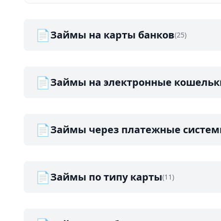
📄
Займы на карты банков
(25)
📄
Займы на электронные кошельк
📄
Займы через платежные систе
📄
Займы по типу карты
(11)