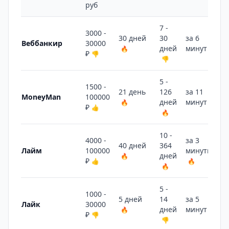
руб
7 -
3000 -
30 дней
30
за 6
Веббанкир
30000
дней
минут
🔥
👎
₽
👎
👎
5 -
1500 -
21 день
126
за 11
MoneyMan
100000
дней
минут
🔥
👎
₽
👍
🔥
10 -
4000 -
за 3
40 дней
364
Лайм
100000
минуты
дней
🔥
₽
👍
🔥
🔥
5 -
1000 -
5 дней
14
за 5
Лайк
30000
дней
минут
🔥
👍
₽
👎
👎