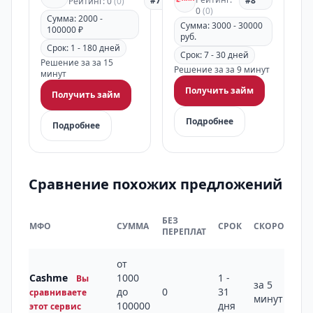
#7
#8
Рейтинг: 0
(0)
0
(0)
Сумма: 2000 -
Сумма: 3000 - 30000
100000 ₽
руб.
Срок: 1 - 180 дней
Срок: 7 - 30 дней
Решение за за 15
Решение за за 9 минут
минут
Получить займ
Получить займ
Подробнее
Подробнее
Сравнение похожих предложений
БЕЗ
МФО
СУММА
СРОК
СКОРОСТЬ
ПЕРЕПЛАТ
от
Cashme
1000
1 -
Вы
за 5
до
0
31
сравниваете
минут
100000
дня
этот сервис