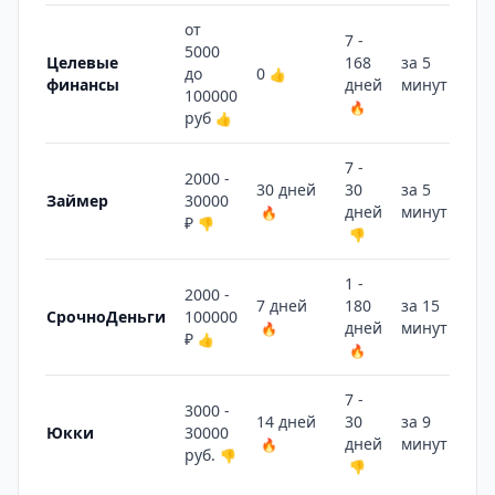
от
7 -
5000
Целевые
168
за 5
до
0
👍
финансы
дней
минут
👍
100000
🔥
руб
👍
7 -
2000 -
30 дней
30
за 5
Займер
30000
дней
минут
🔥
👍
₽
👎
👎
1 -
2000 -
7 дней
180
за 15
СрочноДеньги
100000
дней
минут
🔥
👎
₽
👍
🔥
7 -
3000 -
14 дней
30
за 9
Юкки
30000
дней
минут
🔥
👎
руб.
👎
👎