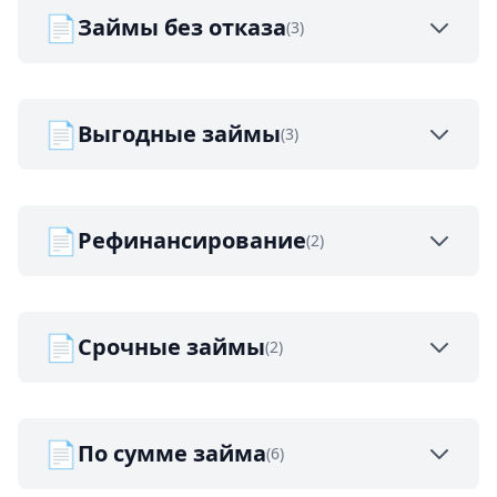
📄
Займы без отказа
(3)
📄
Выгодные займы
(3)
📄
Рефинансирование
(2)
📄
Срочные займы
(2)
📄
По сумме займа
(6)