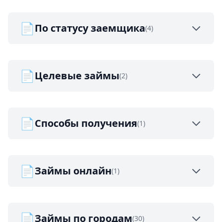
📄
По статусу заемщика
(4)
📄
Целевые займы
(2)
📄
Способы получения
(1)
📄
Займы онлайн
(1)
📄
Займы по городам
(30)