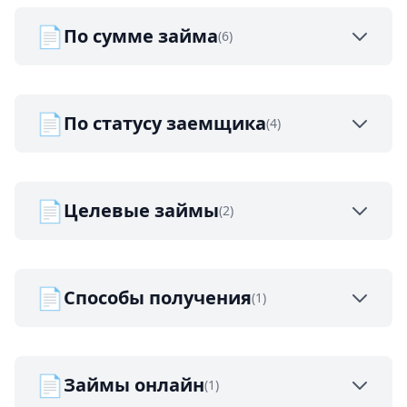
📄
По сумме займа
(6)
📄
По статусу заемщика
(4)
📄
Целевые займы
(2)
📄
Способы получения
(1)
📄
Займы онлайн
(1)