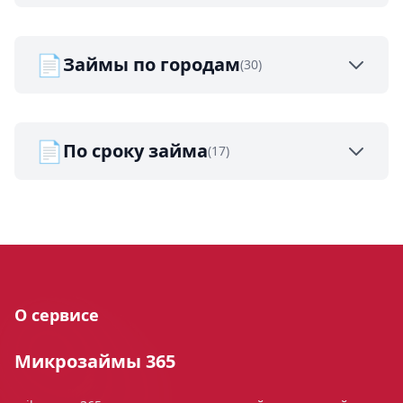
📄
Займы по городам
(30)
📄
По сроку займа
(17)
О сервисе
Микрозаймы 365