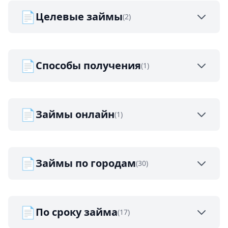
📄
Целевые займы
(2)
📄
Способы получения
(1)
📄
Займы онлайн
(1)
📄
Займы по городам
(30)
📄
По сроку займа
(17)