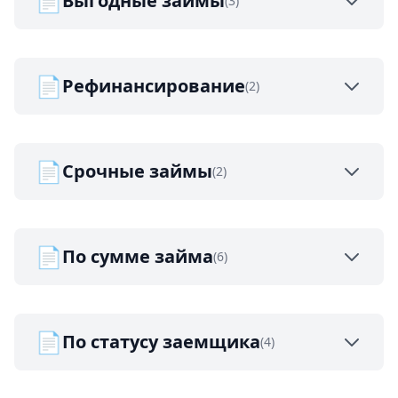
📄
Выгодные займы
(3)
📄
Рефинансирование
(2)
📄
Срочные займы
(2)
📄
По сумме займа
(6)
📄
По статусу заемщика
(4)