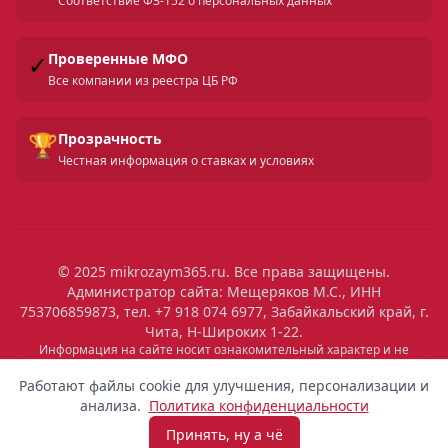
Соответствие ФЗ-152 о персональных данных
✓
Проверенные МФО
Все компании из реестра ЦБ РФ
🏆
Прозрачность
Честная информация о ставках и условиях
© 2025 mikrozaym365.ru. Все права защищены.
Администратор сайта: Мещеряков М.С., ИНН
753706859873, тел. +7 918 074 6977, Забайкальский край, г.
Чита, Н-Широких 1-22.
Информация на сайте носит ознакомительный характер и не
является публичной офертой. Все условия микрозаймов уточняйте
на сайтах МФО. Помните: займ — это обязательство, которое
Работают файлы cookie для улучшения, персонализации и
необходимо исполнять. Невыполнение обязательств влечет штрафы
анализа.
Политика конфиденциальности
и ухудшение кредитной истории. Услуги предоставляются
микрофинансовыми организациями, состоящими в реестре ЦБ РФ.
Принять, ну а чё