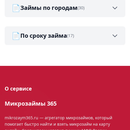
📄
Займы по городам
(30)
📄
По сроку займа
(17)
О сервисе
Микрозаймы 365
mikrozaym365.ru — агрегатор микрозаймов, который
помогает быстро найти и взять микрозайм на карту