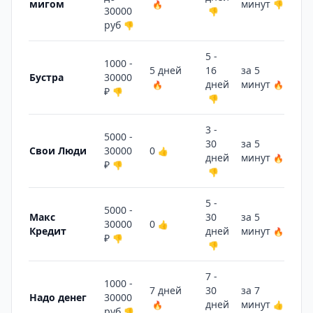
мигом
минут
🔥
👎
🔥
30000
👎
руб
👎
5 -
1000 -
5 дней
16
за 5
Бустра
30000
дней
минут
🔥
🔥
₽
👎
👎
3 -
5000 -
30
за 5
3 
Свои Люди
30000
0
👍
дней
минут
🔥
👎
₽
👎
👎
5 -
5000 -
Макс
30
за 5
2 
30000
0
👍
Кредит
дней
минут
🔥
👎
₽
👎
👎
7 -
1000 -
7 дней
30
за 7
2 
Надо денег
30000
дней
минут
🔥
👍
👎
руб
👎