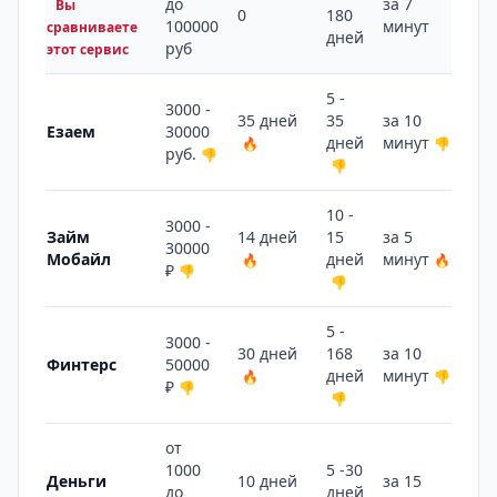
до
за 7
Вы
0
180
7 
100000
минут
сравниваете
дней
руб
этот сервис
5 -
3000 -
35 дней
35
за 10
13
Езаем
30000
дней
минут
🔥
👎
🔥
руб.
👎
👎
10 -
3000 -
Займ
14 дней
15
за 5
7 
30000
Мобайл
дней
минут
🔥
🔥
👍
₽
👎
👎
5 -
3000 -
30 дней
168
за 10
3 
Финтерс
50000
дней
минут
🔥
👎
👎
₽
👎
👎
от
1000
5 -30
Деньги
10 дней
за 15
13
до
дней