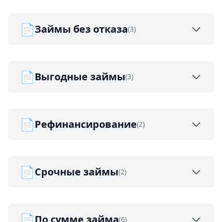
📄
Займы без отказа
(3)
📄
Выгодные займы
(3)
📄
Рефинансирование
(2)
📄
Срочные займы
(2)
📄
По сумме займа
(6)