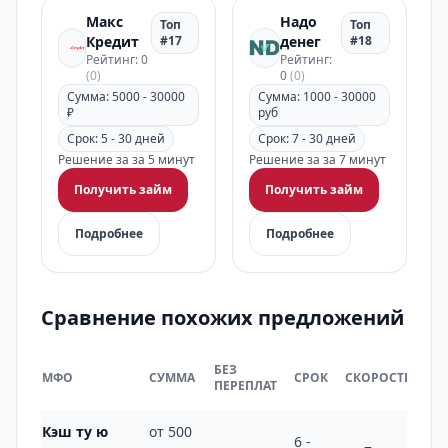
Макс
Надо
Топ
Топ
Кредит
#17
денег
#18
Рейтинг: 0
Рейтинг:
(0)
0
(0)
Сумма: 5000 - 30000
Сумма: 1000 - 30000
₽
руб
Срок: 5 - 30 дней
Срок: 7 - 30 дней
Решение за за 5 минут
Решение за за 7 минут
Получить займ
Получить займ
Подробнее
Подробнее
Сравнение похожих предложений
НА
БЕЗ
МФО
СУММА
СРОК
СКОРОСТЬ
РЫ
ПЕРЕПЛАТ
РФ
Кэш ту ю
от 500
6 -