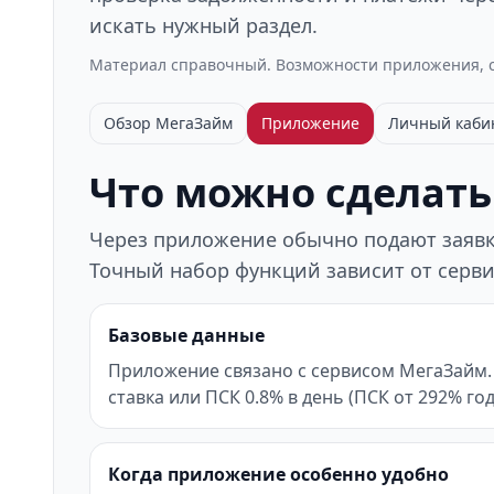
искать нужный раздел.
Материал справочный. Возможности приложения, с
Обзор МегаЗайм
Приложение
Личный каби
Что можно сделат
Через приложение обычно подают заявку
Точный набор функций зависит от серви
Базовые данные
Приложение связано с сервисом МегаЗайм. В
ставка или ПСК 0.8% в день (ПСК от 292% го
Когда приложение особенно удобно