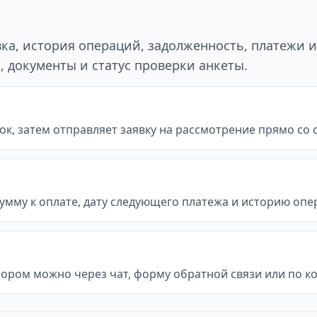
ка, история операций, задолженность, платежи и
 документы и статус проверки анкеты.
к, затем отправляет заявку на рассмотрение прямо со 
мму к оплате, дату следующего платежа и историю опер
атором можно через чат, форму обратной связи или по к