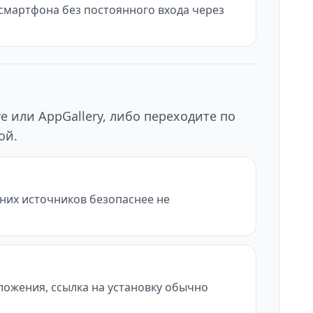
 смартфона без постоянного входа через
e или AppGallery, либо переходите по
ой.
них источников безопаснее не
иложения, ссылка на установку обычно