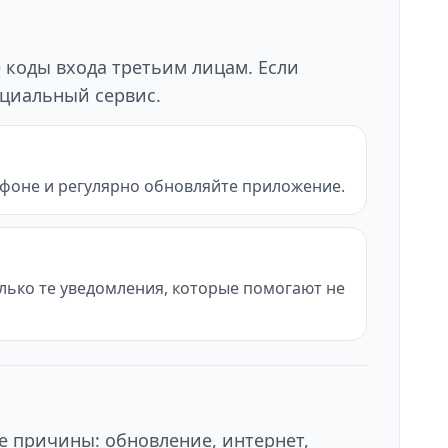
 коды входа третьим лицам. Если
ициальный сервис.
ефоне и регулярно обновляйте приложение.
лько те уведомления, которые помогают не
е причины: обновление, интернет,