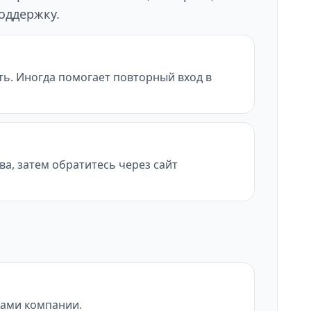
оддержку.
ь. Иногда помогает повторный вход в
а, затем обратитесь через сайт
лами компании.