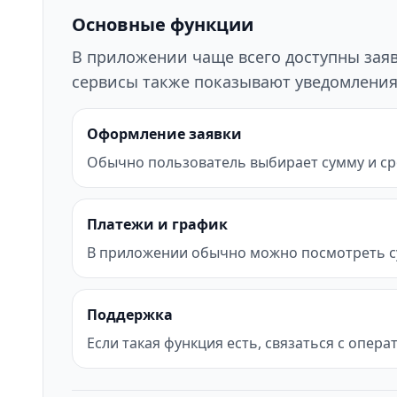
Основные функции
В приложении чаще всего доступны заяв
сервисы также показывают уведомления,
Оформление заявки
Обычно пользователь выбирает сумму и сро
Платежи и график
В приложении обычно можно посмотреть су
Поддержка
Если такая функция есть, связаться с опер