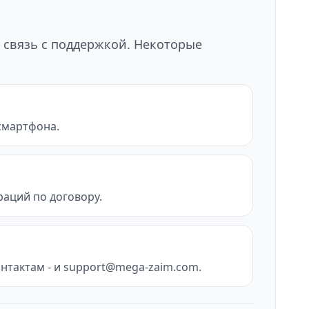
 связь с поддержкой. Некоторые
смартфона.
аций по договору.
онтактам - и support@mega-zaim.com.