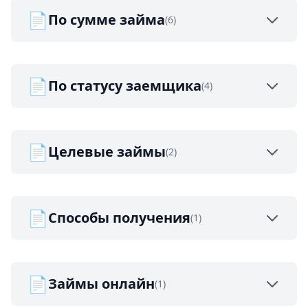
📄
По сумме займа
(6)
📄
По статусу заемщика
(4)
📄
Целевые займы
(2)
📄
Способы получения
(1)
📄
Займы онлайн
(1)