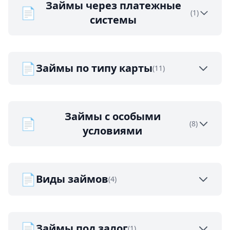
Займы через платежные
📄
(1)
системы
📄
Займы по типу карты
(11)
Займы с особыми
📄
(8)
условиями
📄
Виды займов
(4)
📄
Займы под залог
(1)