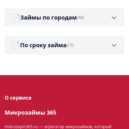
📄
Займы по городам
(30)
📄
По сроку займа
(17)
О сервисе
Микрозаймы 365
mikrozaym365.ru — агрегатор микрозаймов, который