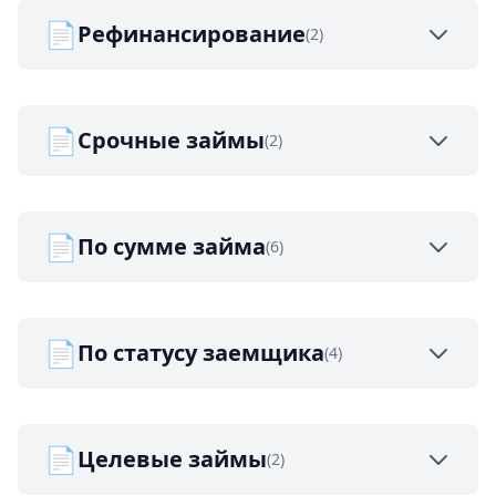
📄
Рефинансирование
(2)
📄
Срочные займы
(2)
📄
По сумме займа
(6)
📄
По статусу заемщика
(4)
📄
Целевые займы
(2)