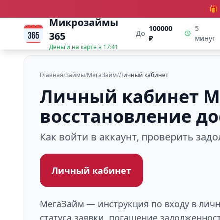
🎁
Микрозаймы
100000
5
До
365
₽
минут
Деньги на карте в
17:41
Главная
/
Займы
/
МегаЗайм
/
Личный кабинет
Личный кабинет Ме
восстановление до
Как войти в аккаунт, проверить зад
Личный кабинет
МегаЗайм — инструкция по входу в личн
статуса заявки, погашение задолженнос