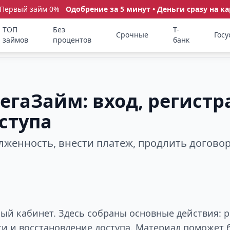
 Первый займ 0%
Одобрение за 5 минут • Деньги сразу на ка
ТОП
Без
Т-
Срочные
Госу
займов
процентов
банк
гаЗайм: вход, регистр
ступа
олженность, внести платеж, продлить догово
ый кабинет. Здесь собраны основные действия: р
ти и восстановление доступа. Материал поможет 