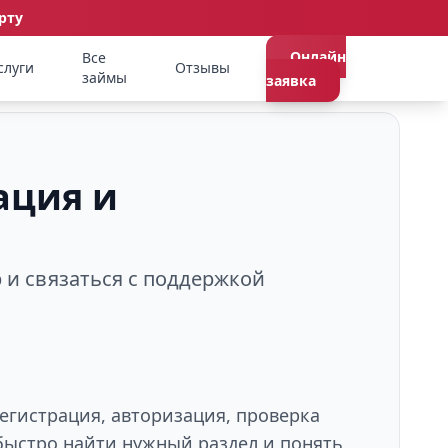
рту
Онлайн
Все
слуги
Отзывы
займы
заявка
ация и
р и связаться с поддержкой
егистрация, авторизация, проверка
быстро найти нужный раздел и понять,