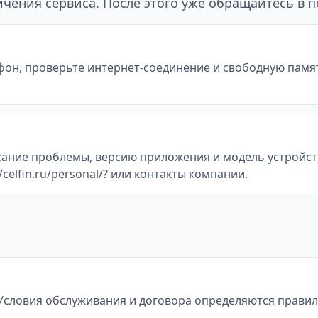
ичения сервиса. После этого уже обращайтесь в п
фон, проверьте интернет-соединение и свободную памят
сание проблемы, версию приложения и модель устройств
/celfin.ru/personal/? или контакты компании.
Условия обслуживания и договора определяются прави