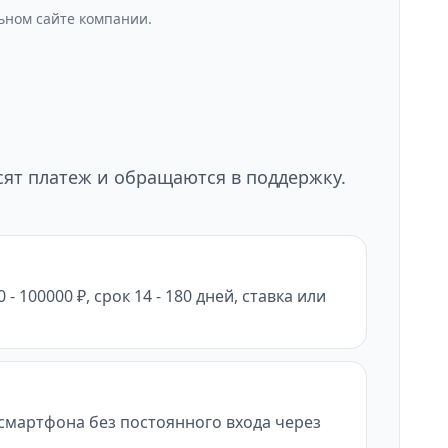
ьном сайте компании.
сят платеж и обращаются в поддержку.
100000 ₽, срок 14 - 180 дней, ставка или
 смартфона без постоянного входа через