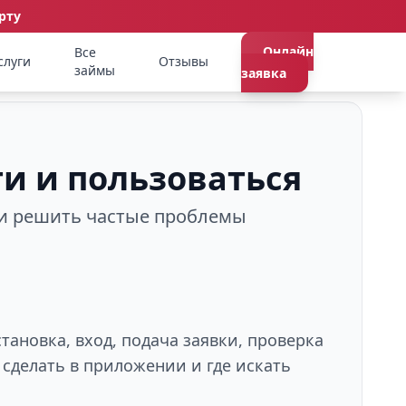
рту
Онлайн
Все
слуги
Отзывы
займы
заявка
и и пользоваться
ж и решить частые проблемы
ановка, вход, подача заявки, проверка
сделать в приложении и где искать