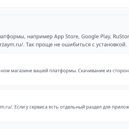
формы, например App Store, Google Play, RuStor
rzaym.ru/. Так проще не ошибиться с установкой.
ьном магазине вашей платформы. Скачивание из сторон
m.ru/. Если у сервиса есть отдельный раздел для прило