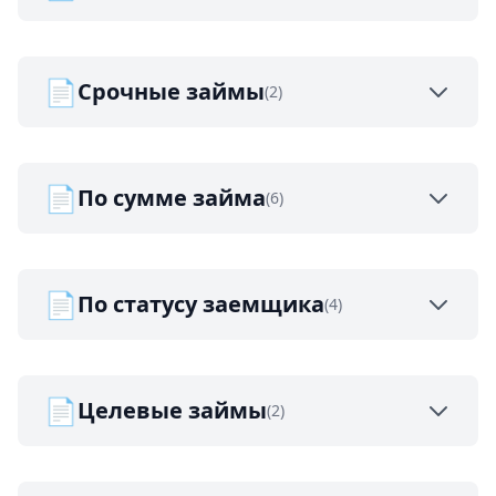
📄
Срочные займы
(2)
📄
По сумме займа
(6)
📄
По статусу заемщика
(4)
📄
Целевые займы
(2)