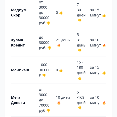
от
7 -
3000
Медиум
30
за 15
6 
до
0
👍
Скор
дней
минут
👍
🔥
30000
👎
руб
👎
5 -
до
Хурма
21 день
31
за 10
3 
30000
Кредит
день
минут
🔥
🔥
🔥
руб.
👎
👎
15 -
1000 -
180
за 15
1 
Маникэш
30 000
0
👍
дней
минут
👍
👎
₽
👎
👍
от
5
3000
Мега
10 дней
-168
за 10
7 
до
Деньги
дней
минут
🔥
🔥
🔥
70000
👎
руб
👎