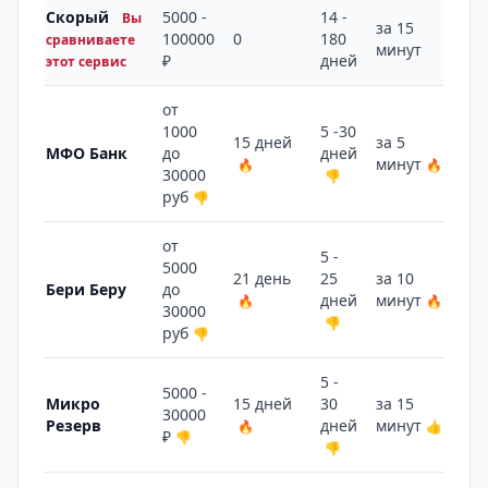
Скорый
5000 -
14 -
Вы
за 15
100000
0
180
2 
сравниваете
минут
₽
дней
этот сервис
от
1000
5 -30
15 дней
за 5
4 
МФО Банк
до
дней
минут
🔥
🔥
🔥
30000
👎
руб
👎
от
5 -
5000
21 день
25
за 10
4 
Бери Беру
до
дней
минут
🔥
🔥
🔥
30000
👎
руб
👎
5 -
5000 -
Микро
15 дней
30
за 15
3 
30000
Резерв
дней
минут
🔥
👍
🔥
₽
👎
👎