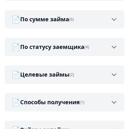
📄
По сумме займа
(6)
📄
По статусу заемщика
(4)
📄
Целевые займы
(2)
📄
Способы получения
(1)