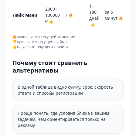
1 -
2000 -
180
за 5
1 
Лайк Мани
100000
7
🔥
дней
минут
🔥
👎
₽
👍
👍
🔥
лучше, чем у текущей компании
👎
хуже, чем у текущего займа
👍
на уровне текущего сервиса
Почему стоит сравнить
альтернативы
В одной таблице видно сумму, срок, скорость
ответа и способы регистрации
Проще понять, где условия ближе к вашим
задачам, чем ориентироваться только на
рекламу