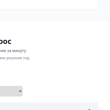
рос
ние за минуту
овое решение под