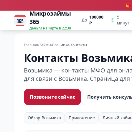
🎁
Микрозаймы
100000
5
До
365
₽
минут
Деньги на карте в
22:38
Главная
/
Займы
/
Возьмика
/
Контакты
Контакты Возьмик
Возьмика — контакты МФО для онлай
для связи с Возьмика. Страница для
Позвоните сейчас
Получить консул
Обзор Возьмика
Приложение
Личный каби