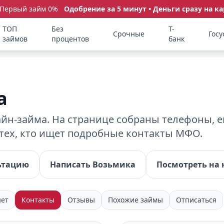
 Первый займ 0%
Одобрение за 5 минут • Деньги сразу на ка
ТОП
Без
Т-
Срочные
Госу
займов
процентов
банк
а
н-займа. На странице собраны телефоны, e
 тех, кто ищет подробные контакты МФО.
ьтацию
Написать Возьмика
Посмотреть на 
нет
Контакты
Отзывы
Похожие займы
Отписаться