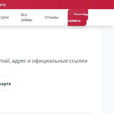
рту
Онлайн
Все
слуги
Отзывы
займы
заявка
mail, адрес и официальные ссылки
карте