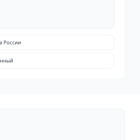
а России
енный