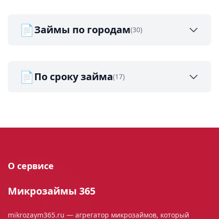
📄
Займы по городам
(30)
📄
По сроку займа
(17)
О сервисе
Микрозаймы 365
mikrozaym365.ru — агрегатор микрозаймов, который