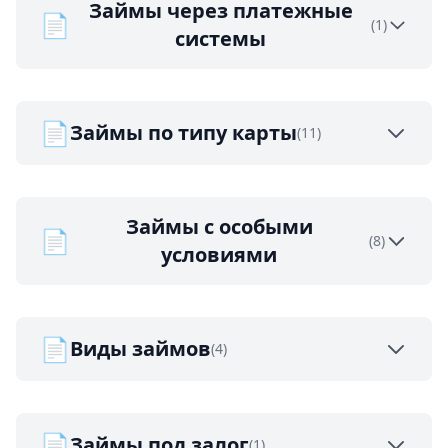
Займы через платежные
📄
(1)
системы
📄
Займы по типу карты
(11)
Займы с особыми
📄
(8)
условиями
📄
Виды займов
(4)
📄
Займы под залог
(1)