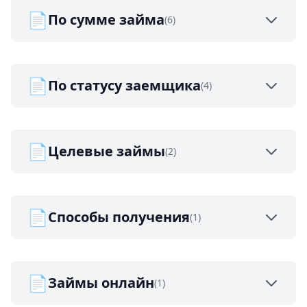
📄
По сумме займа
(6)
📄
По статусу заемщика
(4)
📄
Целевые займы
(2)
📄
Способы получения
(1)
📄
Займы онлайн
(1)