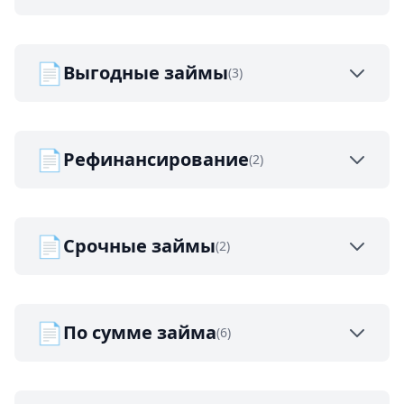
📄
Выгодные займы
(3)
📄
Рефинансирование
(2)
📄
Срочные займы
(2)
📄
По сумме займа
(6)