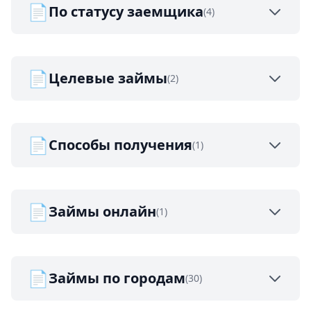
📄
По статусу заемщика
(4)
📄
Целевые займы
(2)
📄
Способы получения
(1)
📄
Займы онлайн
(1)
📄
Займы по городам
(30)