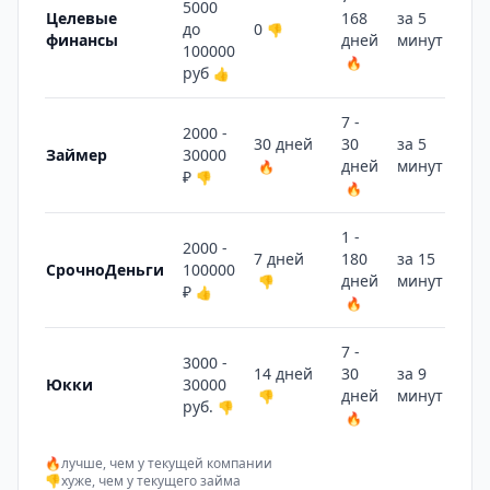
5000
Целевые
168
за 5
до
0
👎
финансы
дней
минут
🔥
100000
🔥
руб
👍
7 -
2000 -
30 дней
30
за 5
Займер
30000
дней
минут
🔥
🔥
₽
👎
🔥
1 -
2000 -
7 дней
180
за 15
СрочноДеньги
100000
дней
минут
👎
🔥
₽
👍
🔥
7 -
3000 -
14 дней
30
за 9
Юкки
30000
дней
минут
👎
🔥
руб.
👎
🔥
🔥
лучше, чем у текущей компании
👎
хуже, чем у текущего займа