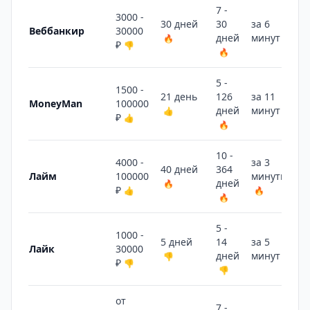
7 -
3000 -
30 дней
30
за 6
Веббанкир
30000
дней
минут
🔥
🔥
₽
👎
🔥
5 -
1500 -
21 день
126
за 11
MoneyMan
100000
дней
минут
👍
🔥
₽
👍
🔥
10 -
4000 -
за 3
40 дней
364
Лайм
100000
минуты
дней
🔥
₽
👍
🔥
🔥
5 -
1000 -
5 дней
14
за 5
Лайк
30000
дней
минут
👎
🔥
₽
👎
👎
от
7 -