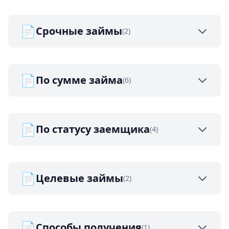
📄
Срочные займы
(2)
📄
По сумме займа
(6)
📄
По статусу заемщика
(4)
📄
Целевые займы
(2)
📄
Способы получения
(1)