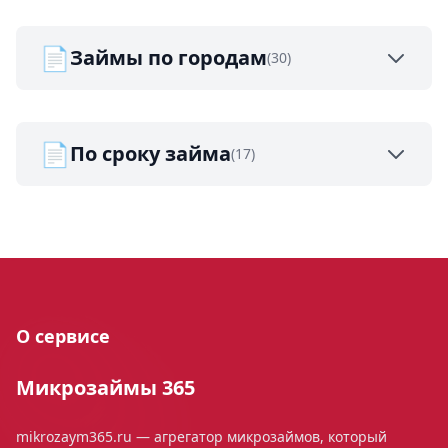
📄
Займы по городам
(30)
📄
По сроку займа
(17)
О сервисе
Микрозаймы 365
mikrozaym365.ru — агрегатор микрозаймов, который