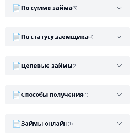
📄
По сумме займа
(6)
📄
По статусу заемщика
(4)
📄
Целевые займы
(2)
📄
Способы получения
(1)
📄
Займы онлайн
(1)