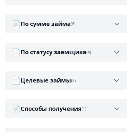
📄
По сумме займа
(6)
📄
По статусу заемщика
(4)
📄
Целевые займы
(2)
📄
Способы получения
(1)