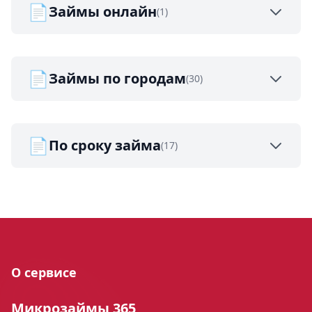
📄
Займы онлайн
(1)
📄
Займы по городам
(30)
📄
По сроку займа
(17)
О сервисе
Микрозаймы 365