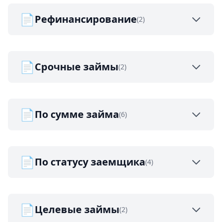
📄
Рефинансирование
(2)
📄
Срочные займы
(2)
📄
По сумме займа
(6)
📄
По статусу заемщика
(4)
📄
Целевые займы
(2)