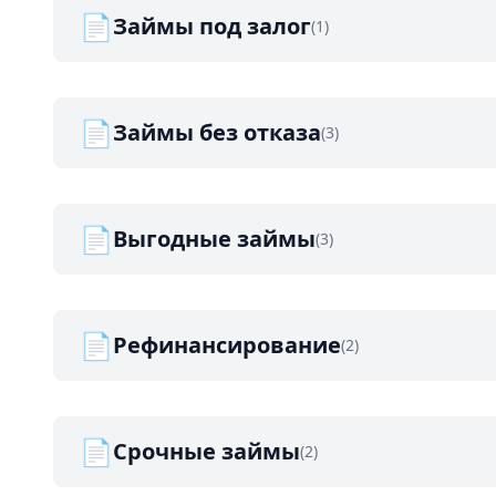
📄
Займы под залог
(1)
📄
Займы без отказа
(3)
📄
Выгодные займы
(3)
📄
Рефинансирование
(2)
📄
Срочные займы
(2)