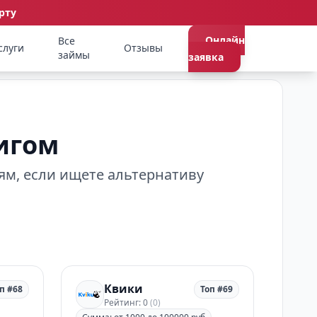
рту
Онлайн
Все
слуги
Отзывы
займы
заявка
игом
ям, если ищете альтернативу
Квики
п #68
Топ #69
Рейтинг: 0
(0)