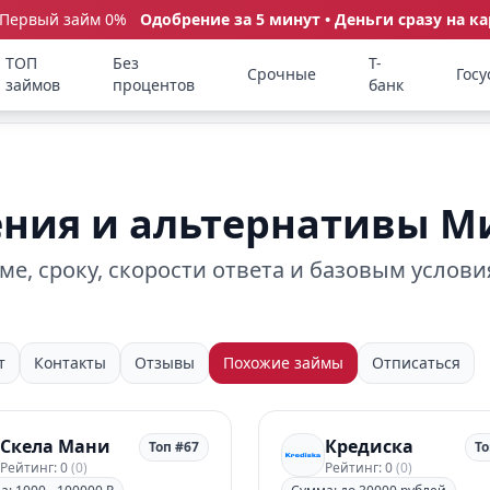
 Первый займ 0%
Одобрение за 5 минут • Деньги сразу на ка
ТОП
Без
Т-
Срочные
Госу
займов
процентов
банк
ния и альтернативы М
е, сроку, скорости ответа и базовым услови
т
Контакты
Отзывы
Похожие займы
Отписаться
Скела Мани
Кредиска
Топ #67
То
Рейтинг: 0
(0)
Рейтинг: 0
(0)