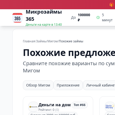
🎁
Микрозаймы
100000
5
До
365
₽
минут
Деньги на карте в
13:40
Главная
/
Займы
/
Мигом
/
Похожие займы
Похожие предложе
Сравните похожие варианты по сумм
Мигом
Обзор Мигом
Приложение
Личный кабине
Деньги на дом
Топ #66
Рейтинг: 0
(0)