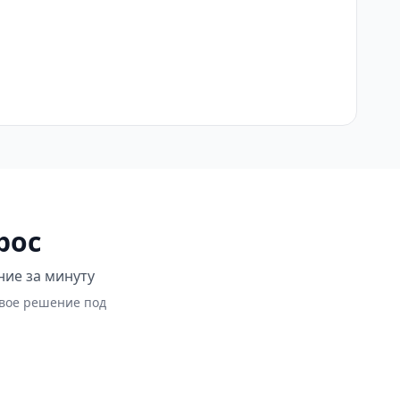
рос
ние за минуту
овое решение под