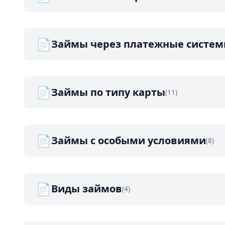
📄
Займы через платежные систе
📄
Займы по типу карты
(11)
📄
Займы с особыми условиями
(8)
📄
Виды займов
(4)