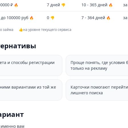
00000 ₽
7 дней
10 - 365 дней
за
🔥
👎
🔥
 до 100000 руб
0
7 - 364 дней
за
🔥
👎
🔥
го займа
👍
на уровне текущего сервиса
тернативы
вета и способы регистрации
Проще понять, где условия 
только на рекламу
дними вариантами из той же
Карточки помогают перейти
лишнего поиска
ариант
о именно вам