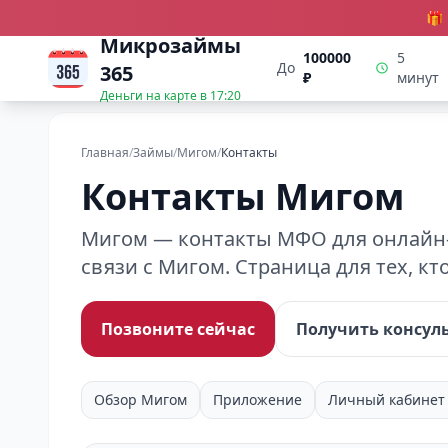
🎁
Микрозаймы
100000
5
До
365
₽
минут
Деньги на карте в
17:20
Главная
/
Займы
/
Мигом
/
Контакты
Контакты Мигом
Мигом — контакты МФО для онлайн-з
связи с Мигом. Страница для тех, 
Позвоните сейчас
Получить консул
Обзор Мигом
Приложение
Личный кабинет