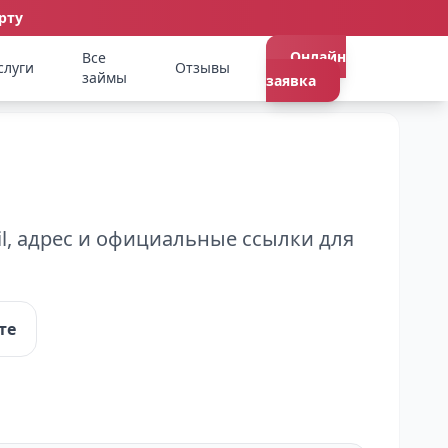
рту
Онлайн
Все
слуги
Отзывы
займы
заявка
l, адрес и официальные ссылки для
те