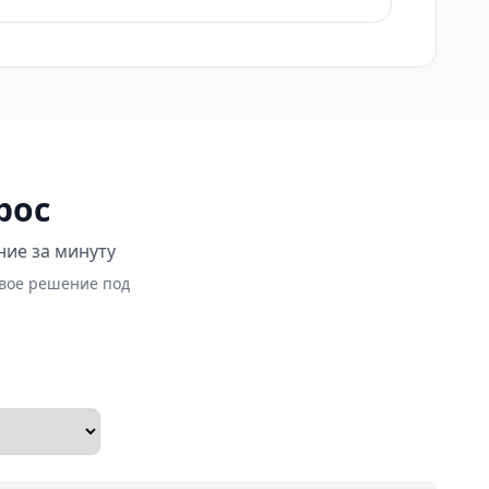
рос
ние за минуту
овое решение под