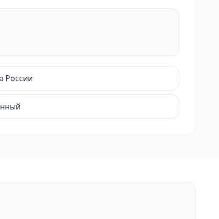
а России
енный