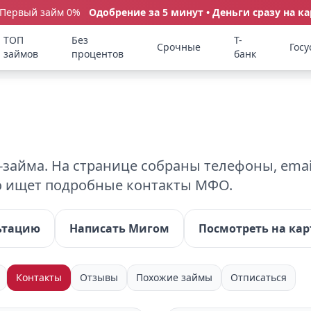
 Первый займ 0%
Одобрение за 5 минут • Деньги сразу на ка
ТОП
Без
Т-
Срочные
Госу
займов
процентов
банк
айма. На странице собраны телефоны, emai
кто ищет подробные контакты МФО.
ьтацию
Написать Мигом
Посмотреть на кар
Контакты
Отзывы
Похожие займы
Отписаться