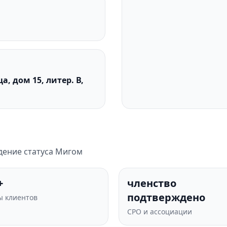
а, дом 15, литер. В,
дение статуса Мигом
+
членство
подтверждено
 клиентов
СРО и ассоциации