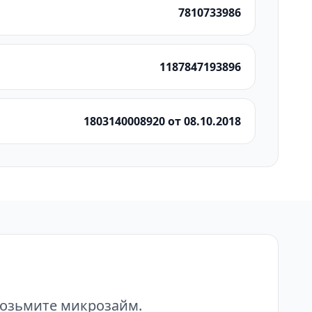
7810733986
1187847193896
1803140008920 от 08.10.2018
возьмите микрозайм.